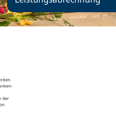
erden
anken-
e der
von
e