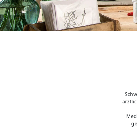
Schw
ärztl
Medi
ge