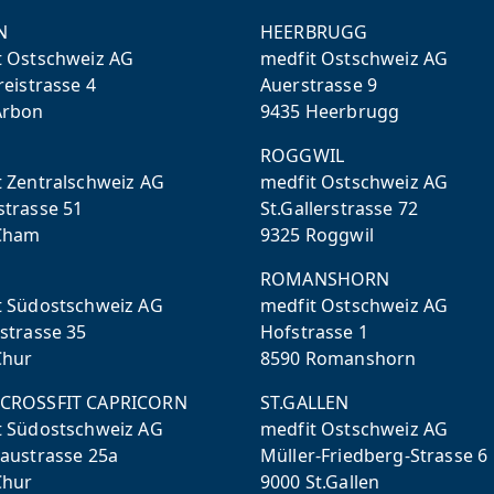
N
HEERBRUGG
t Ostschweiz AG
medfit Ostschweiz AG
reistrasse 4
Auerstrasse 9
Arbon
9435 Heerbrugg
ROGGWIL
t Zentralschweiz AG
medfit Ostschweiz AG
strasse 51
St.Gallerstrasse 72
Cham
9325 Roggwil
ROMANSHORN
t Südostschweiz AG
medfit Ostschweiz AG
strasse 35
Hofstrasse 1
Chur
8590 Romanshorn
CROSSFIT CAPRICORN
ST.GALLEN
t Südostschweiz AG
medfit Ostschweiz AG
naustrasse 25a
Müller-Friedberg-Strasse 6
Chur
9000 St.Gallen