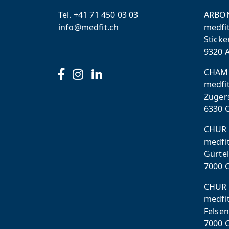
Tel. +41 71 450 03 03
ARBO
info@medfit.ch
medfi
Sticke
9320 
CHAM
medfi
Zuger
6330 
CHUR
medfi
Gürtel
7000 
CHUR 
medfi
Felse
7000 