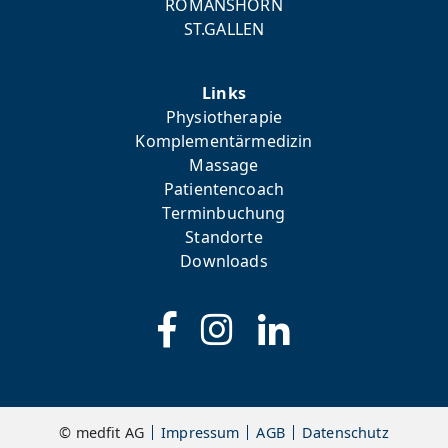
ROMANSHORN
ST.GALLEN
Links
Physiotherapie
Komplementärmedizin
Massage
Patientencoach
Terminbuchung
Standorte
Downloads
© medfit AG
Impressum
AGB
Datenschutz